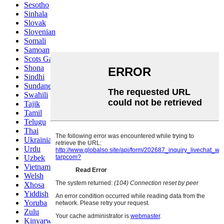
Sesotho
Sinhala
Slovak
Slovenian
Somali
Samoan
Scots Gaelic
Shona
Sindhi
Sundanese
Swahili
Tajik
Tamil
Telugu
Thai
Ukrainian
Urdu
Uzbek
Vietnamese
Welsh
Xhosa
Yiddish
Yoruba
Zulu
Kinyarwanda