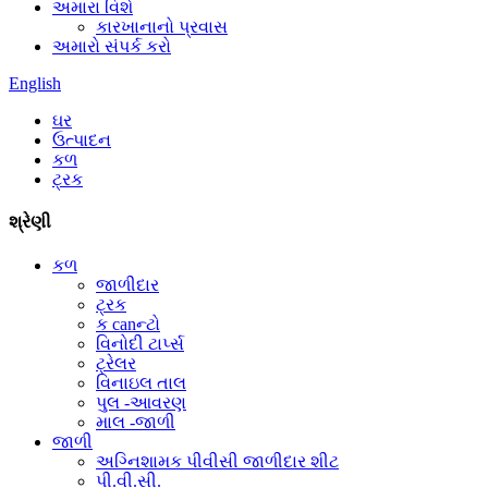
અમારા વિશે
કારખાનાનો પ્રવાસ
અમારો સંપર્ક કરો
English
ઘર
ઉત્પાદન
કળ
ટ્રક
શ્રેણી
કળ
જાળીદાર
ટ્રક
ક canન્ટો
વિનોદી ટાર્પ્સ
ટ્રેલર
વિનાઇલ તાલ
પુલ -આવરણ
માલ -જાળી
જાળી
અગ્નિશામક પીવીસી જાળીદાર શીટ
પી.વી.સી.