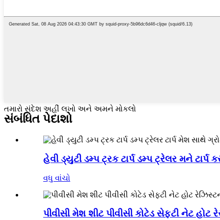
તમારો સંદેશ અહીં લખો અને અમને મોકલો
સંબંધિત પેદાશો
હેવી ડ્યુટી ડમ્પ ટ્રક ટાર્પ ડમ્પ ટ્રેલર મને ટાર્પ કર
વધુ વાંચો
પીવીસી મેશ શીટ પીવીસી કોટેડ સેફ્ટી નેટ હોટ રેસ