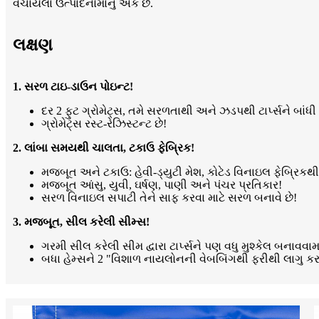
વેચાયેલા ઉત્પાદનોમાંનું એક છે.
લક્ષણ
1. સરળ ટાઇ-ડાઉન પોઇન્ટ!
દર 2 ફુટ ગ્રોમેટ્સ, તમે સરળતાથી અને ઝડપથી ટાર્પ્સને બાંધી
ગ્રોમેટ્સ રસ્ટ-રેઝિસ્ટન્ટ છે!
2. લાંબા સમયથી ચાલતા, ટકાઉ ફેબ્રિક!
મજબૂત અને ટકાઉ: હેવી-ડ્યુટી મેશ, કોટેડ વિનાઇલ ફેબ્રિકથી 
મજબૂત આંસુ, યુવી, ઘર્ષણ, પાણી અને પંચર પ્રતિકાર!
સરળ વિનાઇલ સપાટી તેને સાફ કરવા માટે સરળ બનાવે છે!
3. મજબૂત, સીલ કરેલી સીમ્સ!
ગરમી સીલ કરેલી સીમ દ્વારા ટાર્પ્સને પણ વધુ મુશ્કેલ બનાવવામા
બધા હેમ્સને 2 "વિશાળ નાયલોનની વેબબિંગથી ફરીથી લાગુ કરવ