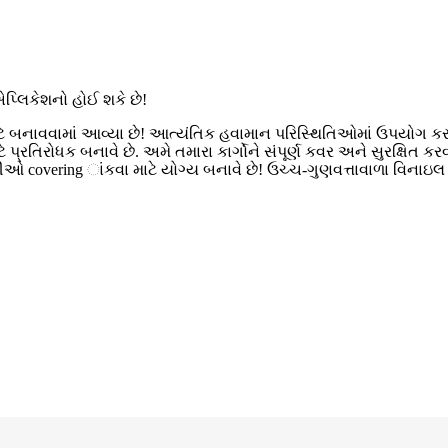
એપ્લિકેશનો હોઈ શકે છે!
ાટે બનાવવામાં આવ્યા છે! આત્યંતિક હવામાન પરિસ્થિતિઓમાં ઉપયોગ કરવા
 પ્રતિરોધક બનાવે છે. અમે તમારા કાર્ગોને સંપૂર્ણ કવર અને સુરક્ષિત કરવા
 covering ાંકવા માટે યોગ્ય બનાવે છે! ઉચ્ચ-ગુણવત્તાવાળા વિનાઇલ કાર્ગો 