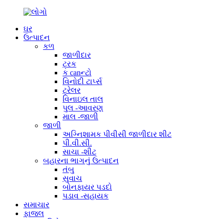
ઘર
ઉત્પાદન
કળ
જાળીદાર
ટ્રક
ક canન્ટો
વિનોદી ટાર્પ્સ
ટ્રેલર
વિનાઇલ તાલ
પુલ -આવરણ
માલ -જાળી
જાળી
અગ્નિશામક પીવીસી જાળીદાર શીટ
પી.વી.સી.
સાચા -શીટ
બહારના ભાગનું ઉત્પાદન
તંબુ
સુવાચ
બોનફાયર પડદો
પડાવ -સહાયક
સમાચાર
ફાજલ