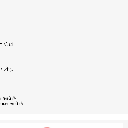
 શકો છો.
બનેલું.
ં આવે છે.
ામાં આવે છે.