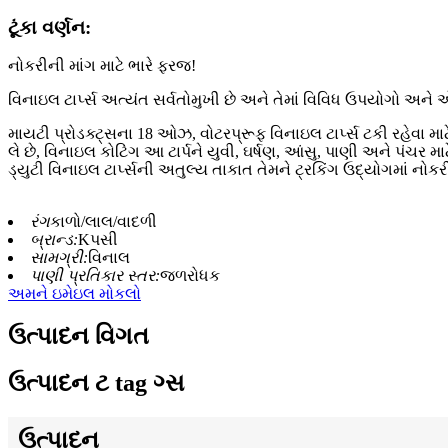
ટૂંકા વર્ણન:
નોકરીની માંગ માટે ભારે ફરજ!
વિનાઇલ ટાર્પ્સ અત્યંત સર્વતોમુખી છે અને તેમાં વિવિધ ઉપયોગો અને 
માયટી પ્રોડક્ટ્સના 18 ઓઝ, વોટરપ્રૂફ વિનાઇલ ટાર્પ્સ ટકી રહેવા મ
લે છે, વિનાઇલ કોટિંગ આ ટાર્પને યુવી, ઘર્ષણ, આંસુ, પાણી અને પંચર માટે
ડ્યુટી વિનાઇલ ટાર્પ્સની અતુલ્ય તાકાત તેમને ટ્રકિંગ ઉદ્યોગમાં નોકરીઓ
રંગ
કાળો/લાલ/વાદળી
બ્રાન્ડ:
Kપસી
સામગ્રી:
વિનાલ
પાણી પ્રતિકાર સ્તર:
જળરોધક
અમને ઇમેઇલ મોકલો
ઉત્પાદન વિગત
ઉત્પાદન ટ tag ગ્સ
ઉત્પાદન