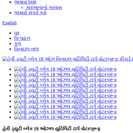
અમારા વિશે
કારખાનાનો પ્રવાસ
અમારો સંપર્ક કરો
English
ઘર
ઉત્પાદન
કળ
વિનાઇલ તાલ
હેવી ડ્યુટી બ્લેક 18 ઓઝલ યુટિલિટી ટાર્પ વોટરપ્રૂફ