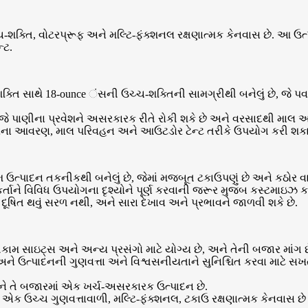
ચ્ચ-શક્તિ, વોટરપ્રૂફ અને મલ્ટિ-ફંક્શનલ રક્ષણાત્મક કેનવાસ છે. આ
્ટ.
ક્તિ સાથે 18-ounce ંસની ઉચ્ચ-શક્તિની સામગ્રીથી બનેલું છે, જે પ
 જે પાણીના પ્રવેશને અસરકારક રીતે રોકી શકે છે અને વરસાદથી માલ અને
ે માલના આવરણ, માલ પરિવહન અને આઉટડોર ટેન્ટ તરીકે ઉપયોગ કરી શકા
ઉત્પાદન તકનીકથી બનેલું છે, જેમાં મજબૂત ટકાઉપણું છે અને કઠોર વા
ર્તાને વિવિધ ઉપયોગના દૃશ્યોને પૂર્ણ કરવાની જરૂર મુજબ કસ્ટમાઇઝ ક
, દૂષિત થવું સરળ નથી, અને સારા દેખાવ અને પ્રભાવને જાળવી શકે છે.
મ સાઇટ્સ અને અન્ય પ્રસંગો માટે યોગ્ય છે, અને તેની બજાર માંગ છ
અને ઉત્પાદનની ગુણવત્તા અને વિશ્વસનીયતાને સુનિશ્ચિત કરવા માટે સખત 
ને તે બજારમાં એક ખર્ચ-અસરકારક ઉત્પાદન છે.
ૂફ એ એક ઉચ્ચ ગુણવત્તાવાળી, મલ્ટિ-ફંક્શનલ, ટકાઉ રક્ષણાત્મક કેનવાસ