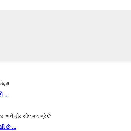
ો ...
ી છે ...