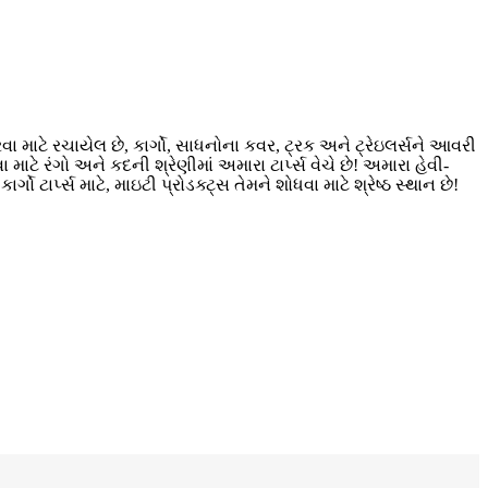
 માટે રચાયેલ છે, કાર્ગો, સાધનોના કવર, ટ્રક અને ટ્રેઇલર્સને આવરી
 માટે રંગો અને કદની શ્રેણીમાં અમારા ટાર્પ્સ વેચે છે! અમારા હેવી-
ટાર્પ્સ માટે, માઇટી પ્રોડક્ટ્સ તેમને શોધવા માટે શ્રેષ્ઠ સ્થાન છે!