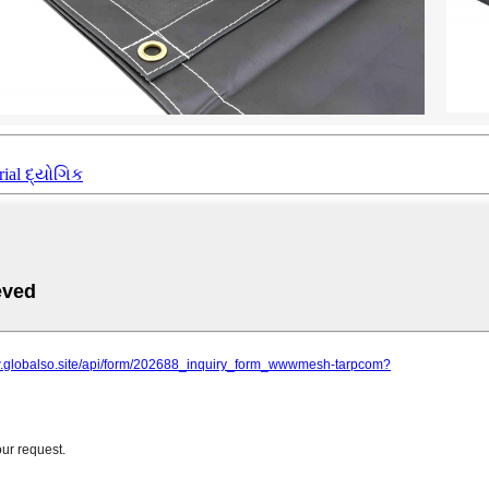
rial દ્યોગિક