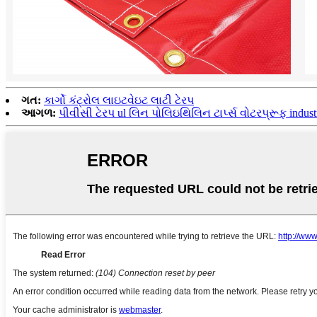
ગત:
કાર્ગો કંટ્રોલ લાઇટવેઇટ લાટી ટેરપ
આગળ:
પીવીસી ટેરપ ul લિન પોલિઇથિલિન ટાર્પ્સ વોટરપ્રૂફ indust