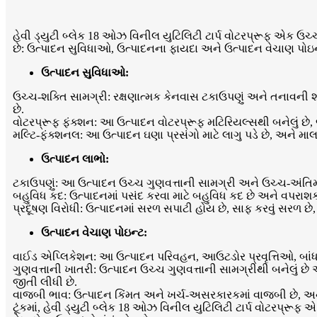
હેવી ડ્યુટી બ્લેક 18 ઓઝ વિનીલ યુટિલિટી ટાર્પ વોટરપ્રૂફ એક ઉ
છે: ઉત્પાદન સુવિધાઓ, ઉત્પાદનના ફાયદા અને ઉત્પાદન વેચાણ પોઇન
ઉત્પાદન સુવિધાઓ:
ઉચ્ચ-શક્તિ સામગ્રી: રક્ષણાત્મક કેનવાસ ટકાઉપણું અને તનાવની શ
છે.
વોટરપ્રૂફ ફંક્શન: આ ઉત્પાદન વોટરપ્રૂફ મટિરિયલ્સથી બનેલું છે,
મલ્ટિ-ફંક્શનલ: આ ઉત્પાદન ઘણા પ્રસંગો માટે લાગુ પડે છે, અન
ઉત્પાદન લાભો:
ટકાઉપણું: આ ઉત્પાદન ઉચ્ચ ગુણવત્તાની સામગ્રી અને ઉચ્ચ-અંતિમ 
બહુવિધ કદ: ઉત્પાદનમાં પસંદ કરવા માટે બહુવિધ કદ છે અને વપરાશક
પ્રદૂષણ વિરોધી: ઉત્પાદનમાં સરળ સપાટી હોય છે, સાફ કરવું સરળ છે
ઉત્પાદન વેચાણ પોઇન્ટ:
વાઈડ એપ્લિકેશન: આ ઉત્પાદન પરિવહન, આઉટડોર પ્રવૃત્તિઓ, બાંધકા
ગુણવત્તાની ખાતરી: ઉત્પાદન ઉચ્ચ ગુણવત્તાની સામગ્રીથી બનેલું છે 
જીતી લીધી છે.
વાજબી ભાવ: ઉત્પાદન કિંમત અને ખર્ચ-અસરકારકમાં વાજબી છે, અ
ટૂંકમાં, હેવી ડ્યુટી બ્લેક 18 ઓઝ વિનીલ યુટિલિટી ટાર્પ વોટરપ્ર