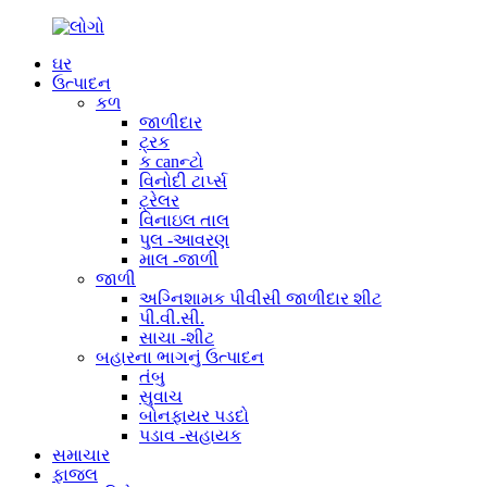
ઘર
ઉત્પાદન
કળ
જાળીદાર
ટ્રક
ક canન્ટો
વિનોદી ટાર્પ્સ
ટ્રેલર
વિનાઇલ તાલ
પુલ -આવરણ
માલ -જાળી
જાળી
અગ્નિશામક પીવીસી જાળીદાર શીટ
પી.વી.સી.
સાચા -શીટ
બહારના ભાગનું ઉત્પાદન
તંબુ
સુવાચ
બોનફાયર પડદો
પડાવ -સહાયક
સમાચાર
ફાજલ