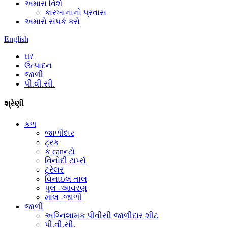
અમારા વિશે
કારખાનાનો પ્રવાસ
અમારો સંપર્ક કરો
English
ઘર
ઉત્પાદન
જાળી
પી.વી.સી.
શ્રેણી
કળ
જાળીદાર
ટ્રક
ક canન્ટો
વિનોદી ટાર્પ્સ
ટ્રેલર
વિનાઇલ તાલ
પુલ -આવરણ
માલ -જાળી
જાળી
અગ્નિશામક પીવીસી જાળીદાર શીટ
પી.વી.સી.