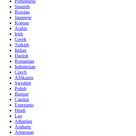
Portuguese
Spanish
Russian
Japanese
Korean
Arabic
Irish
Greek
Turkish
Italian
Danish
Romanian
Indonesian
Czech
Afrikaans
Swedish
Polish
Basque
Catalan
Esperanto
Hindi
Lao
Albanian
Amharic
Armenian