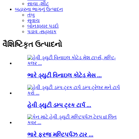
સાચા -શીટ
બહારના ભાગનું ઉત્પાદન
તંબુ
સુવાચ
બોનફાયર પડદો
પડાવ -સહાયક
વૈશિષ્ટિકૃત ઉત્પાદનો
ભારે ડ્યુટી વિનાઇલ કોટેડ મેસ ...
હેવી ડ્યુટી ડમ્પ ટ્રક ટાર્પ ...
ભારે ફરજ મલ્ટિપર્પઝ ટાર ...