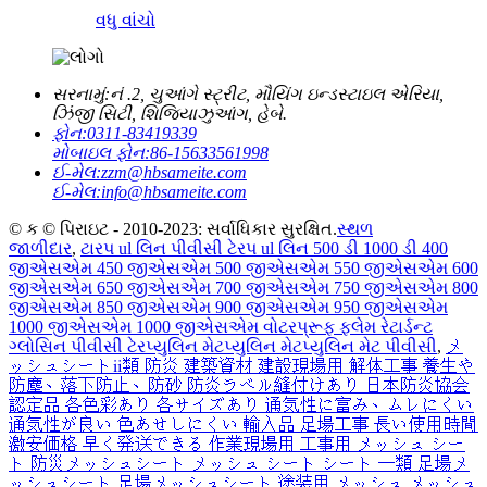
વધુ વાંચો
સરનામું:
નં .2, ચુઆંગે સ્ટ્રીટ, મૌયિંગ ઇન્ડસ્ટાઇલ એરિયા,
ઝિંજી સિટી, શિજિયાઝુઆંગ, હેબે.
ફોન:
0311-83419339
મોબાઇલ ફોન:
86-15633561998
ઈ-મેલ:
zzm@hbsameite.com
ઈ-મેલ:
info@hbsameite.com
© ક © પિરાઇટ - 2010-2023: સર્વાધિકાર સુરક્ષિત.
સ્થળ
જાળીદાર
,
ટારપ ul લિન પીવીસી ટેરપ ul લિન 500 ડી 1000 ડી 400
જીએસએમ 450 જીએસએમ 500 જીએસએમ 550 જીએસએમ 600
જીએસએમ 650 જીએસએમ 700 જીએસએમ 750 જીએસએમ 800
જીએસએમ 850 જીએસએમ 900 જીએસએમ 950 જીએસએમ
1000 જીએસએમ 1000 જીએસએમ વોટરપ્રૂફ ફ્લેમ રેટાર્ડન્ટ
ગ્લોસિન પીવીસી ટેરપ્યુલિન મેટપ્યુલિન મેટપ્યુલિન મેટ પીવીસી
,
メ
ッシュシートⅱ類 防炎 建築資材 建設現場用 解体工事 養生や
防塵、落下防止、防砂 防炎ラベル縫付けあり 日本防炎協会
認定品 各色彩あり 各サイズあり 通気性に富み、ムレにくい
通気性が良い 色あせしにくい 輸入品 足場工事 長い使用時間
激安価格 早く発送できる 作業現場用 工事用 メッシュ シー
ト 防災メッシュシート メッシュ シート シート 一類 足場メ
ッシュシート 足場メッシュシート 塗装用 メッシュ メッシュ