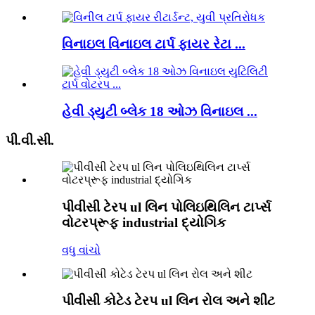
વિનાઇલ વિનાઇલ ટાર્પ ફાયર રેટા ...
હેવી ડ્યુટી બ્લેક 18 ઓઝ વિનાઇલ ...
પી.વી.સી.
પીવીસી ટેરપ ul લિન પોલિઇથિલિન ટાર્પ્સ
વોટરપ્રૂફ industrial દ્યોગિક
વધુ વાંચો
પીવીસી કોટેડ ટેરપ ul લિન રોલ અને શીટ