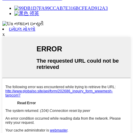
ઇમેઇલ મોકલો
x