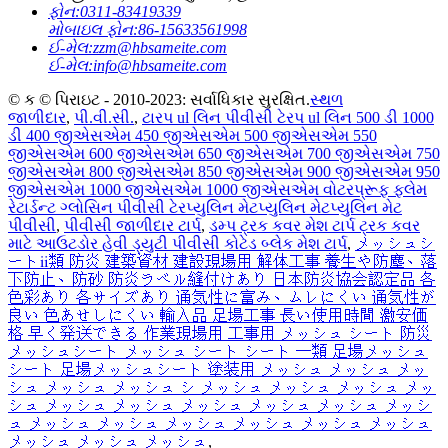
ફોન:
0311-83419339
મોબાઇલ ફોન:
86-15633561998
ઈ-મેલ:
zzm@hbsameite.com
ઈ-મેલ:
info@hbsameite.com
© ક © પિરાઇટ - 2010-2023: સર્વાધિકાર સુરક્ષિત.
સ્થળ
જાળીદાર
,
પી.વી.સી.
,
ટારપ ul લિન પીવીસી ટેરપ ul લિન 500 ડી 1000
ડી 400 જીએસએમ 450 જીએસએમ 500 જીએસએમ 550
જીએસએમ 600 જીએસએમ 650 જીએસએમ 700 જીએસએમ 750
જીએસએમ 800 જીએસએમ 850 જીએસએમ 900 જીએસએમ 950
જીએસએમ 1000 જીએસએમ 1000 જીએસએમ વોટરપ્રૂફ ફ્લેમ
રેટાર્ડન્ટ ગ્લોસિન પીવીસી ટેરપ્યુલિન મેટપ્યુલિન મેટપ્યુલિન મેટ
પીવીસી
,
પીવીસી જાળીદાર ટાર્પ
,
ડમ્પ ટ્રક કવર મેશ ટાર્પ ટ્રક કવર
માટે આઉટડોર હેવી ડ્યુટી પીવીસી કોટેડ બ્લેક મેશ ટાર્પ
,
メッシュシ
ートⅱ類 防炎 建築資材 建設現場用 解体工事 養生や防塵、落
下防止、防砂 防炎ラベル縫付けあり 日本防炎協会認定品 各
色彩あり 各サイズあり 通気性に富み、ムレにくい 通気性が
良い 色あせしにくい 輸入品 足場工事 長い使用時間 激安価
格 早く発送できる 作業現場用 工事用 メッシュ シート 防災
メッシュシート メッシュ シート シート 一類 足場メッシュ
シート 足場メッシュシート 塗装用 メッシュ メッシュ メッ
シュ メッシュ メッシュ シ メッシュ メッシュ メッシュ メッ
シュ メッシュ メッシュ メッシュ メッシュ メッシュ メッシ
ュ メッシュ メッシュ メッシュ メッシュ メッシュ メッシュ
メッシュ メッシュ メッシュ
,