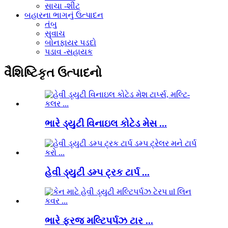
સાચા -શીટ
બહારના ભાગનું ઉત્પાદન
તંબુ
સુવાચ
બોનફાયર પડદો
પડાવ -સહાયક
વૈશિષ્ટિકૃત ઉત્પાદનો
ભારે ડ્યુટી વિનાઇલ કોટેડ મેસ ...
હેવી ડ્યુટી ડમ્પ ટ્રક ટાર્પ ...
ભારે ફરજ મલ્ટિપર્પઝ ટાર ...