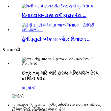
વિનાઇલ વિનાઇલ ટાર્પ ફાયર રેટા ...
હેવી ડ્યુટી બ્લેક 18 ઓઝ વિનાઇલ ...
ક canન્ટો
છત્ર તંબુ માટે ભારે ફરજ મલ્ટિપર્પઝ ટેરપ
ul લિન કવર
વધુ વાંચો
સરનામું:
નં .2, ચુઆંગે સ્ટ્રીટ, મૌયિંગ ઇન્ડસ્ટાઇલ એરિયા,
ઝિંજી સિટી, શિજિયાઝુઆંગ, હેબે.