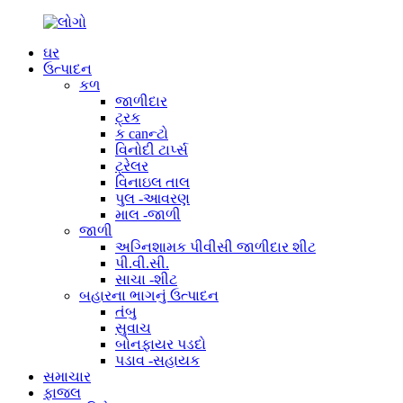
ઘર
ઉત્પાદન
કળ
જાળીદાર
ટ્રક
ક canન્ટો
વિનોદી ટાર્પ્સ
ટ્રેલર
વિનાઇલ તાલ
પુલ -આવરણ
માલ -જાળી
જાળી
અગ્નિશામક પીવીસી જાળીદાર શીટ
પી.વી.સી.
સાચા -શીટ
બહારના ભાગનું ઉત્પાદન
તંબુ
સુવાચ
બોનફાયર પડદો
પડાવ -સહાયક
સમાચાર
ફાજલ