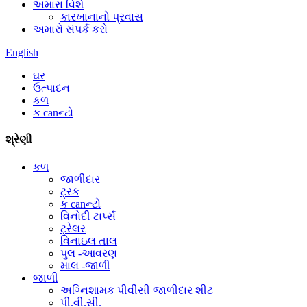
અમારા વિશે
કારખાનાનો પ્રવાસ
અમારો સંપર્ક કરો
English
ઘર
ઉત્પાદન
કળ
ક canન્ટો
શ્રેણી
કળ
જાળીદાર
ટ્રક
ક canન્ટો
વિનોદી ટાર્પ્સ
ટ્રેલર
વિનાઇલ તાલ
પુલ -આવરણ
માલ -જાળી
જાળી
અગ્નિશામક પીવીસી જાળીદાર શીટ
પી.વી.સી.